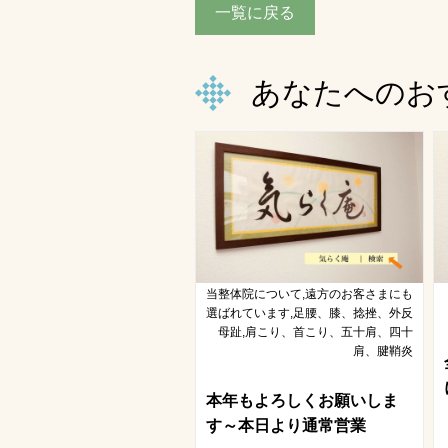
一覧に戻る
あなたへのお
当整体院について,遠方のお客さまにも
選ばれています,足腰、膝、捻挫、外反
母趾,肩こり、首こり、五十肩、四十
肩、腱鞘炎
本年もよろしくお願いしま
す～本日より通常営業