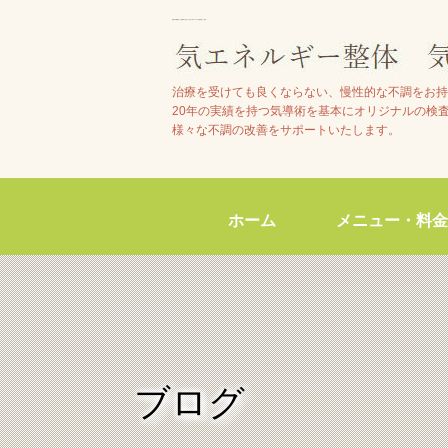
池田市石橋駅近くで整体院をお探しの方は【気エネルギー整体院気らく庵】へ
治療を受けても良くならない、慢性的な不調をお持
20年の実績を持つ気導術を基本にオリジナルの検
様々な不調の改善をサポートいたします。
ホーム
メニュー・料金
ブログ