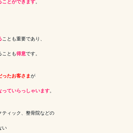
ることができます
。
る
ことも重要であり、
ることも
得意
です。
だったお客さま
が
なっていらっしゃいます
。
クティック、整骨院などの
ない