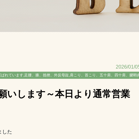
2026/01/0
選ばれています,足腰、膝、捻挫、外反母趾,肩こり、首こり、五十肩、四十肩、腱鞘
願いします～本日より通常営業
ました