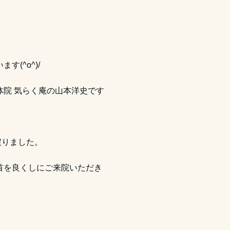
(^o^)/
体院 気らく庵の山本洋史です
戻りました。
首を良くしにご来院いただき