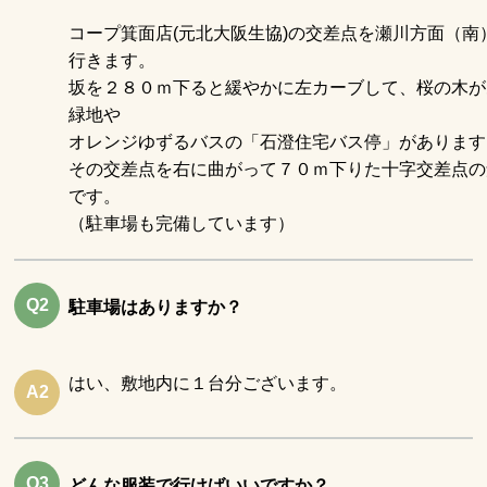
コープ箕面店(元北大阪生協)の交差点を瀬川方面（南
行きます。
坂を２８０ｍ下ると緩やかに左カーブして、桜の木が
緑地や
オレンジゆずるバスの「石澄住宅バス停」があります
その交差点を右に曲がって７０ｍ下りた十字交差点の
です。
（駐車場も完備しています）
Q2
駐車場はありますか？
はい、敷地内に１台分ございます。
A2
Q3
どんな服装で行けばいいですか？