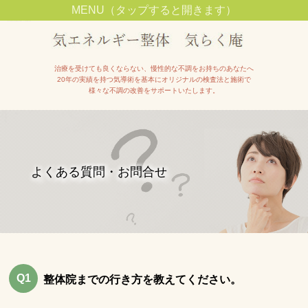
MENU（タップすると開きます）
池田市石橋駅近くで整体院をお探しの方は【気エネルギー整体院気らく庵】へ
治療を受けても良くならない、慢性的な不調をお持ちのあなたへ
20年の実績を持つ気導術を基本にオリジナルの検査法と施術で
様々な不調の改善をサポートいたします。
よくある質問・お問合せ
Q1
整体院までの行き方を教えてください。