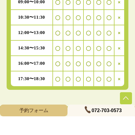
09:00〜10:00
◯
◯
◯
◯
◯
◯
×
10:30〜11:30
◯
◯
◯
◯
◯
◯
×
12:00〜13:00
◯
◯
◯
◯
◯
◯
×
14:30〜15:30
◯
◯
◯
◯
◯
◯
×
16:00〜17:00
◯
◯
◯
◯
◯
◯
×
17:30〜18:30
◯
◯
◯
◯
◯
◯
×
Copyright © 2015 気エネルギー整体 気らく庵 All Rights Reserved.
072-703-0573
予約フォーム