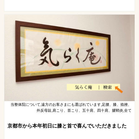
当整体院について,遠方のお客さまにも選ばれています,足腰、膝、捻挫、
外反母趾,肩こり、首こり、五十肩、四十肩、腱鞘炎,全て
京都市から本年初日に膝と首で喜んでいただきました