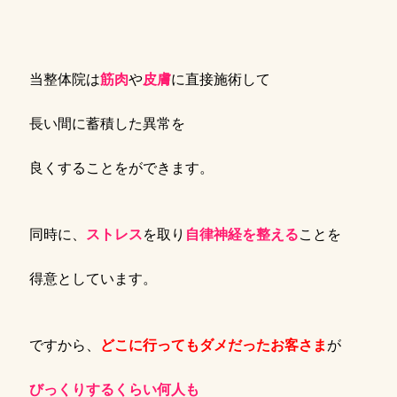
当整体院は
筋肉
や
皮膚
に直接施術して
長い間に蓄積した異常を
良くすることをができます。
同時に、
ストレス
を取り
自律神経を整える
ことを
得意としています。
ですから、
どこに行ってもダメだったお客さま
が
びっくりするくらい何人も