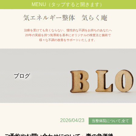
MENU（タップすると開きます）
池田市石橋駅近くで整体院をお探しの方は【気エネルギー整体院気らく庵】へ
治療を受けても良くならない、慢性的な不調をお持ちのあなたへ
20年の実績を持つ気導術を基本にオリジナルの検査法と施術で
様々な不調の改善をサポートいたします。
ブログ
2026/04/23
当整体院について,全て