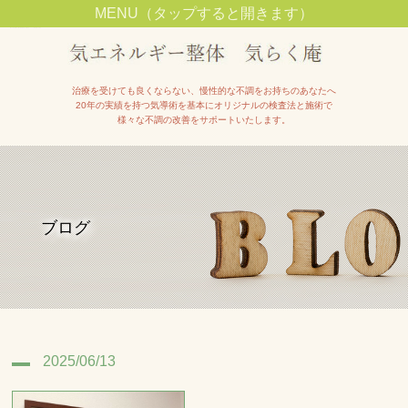
MENU（タップすると開きます）
池田市石橋駅近くで整体院をお探しの方は【気エネルギー整体院気らく庵】へ
治療を受けても良くならない、慢性的な不調をお持ちのあなたへ
20年の実績を持つ気導術を基本にオリジナルの検査法と施術で
様々な不調の改善をサポートいたします。
ブログ
2025/06/13