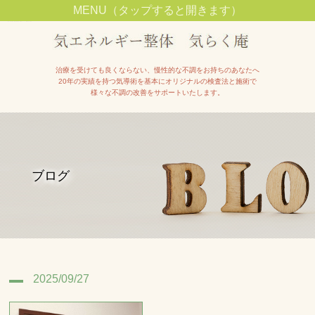
MENU（タップすると開きます）
池田市石橋駅近くで整体院をお探しの方は【気エネルギー整体院気らく庵】へ
治療を受けても良くならない、慢性的な不調をお持ちのあなたへ
20年の実績を持つ気導術を基本にオリジナルの検査法と施術で
様々な不調の改善をサポートいたします。
ブログ
2025/09/27