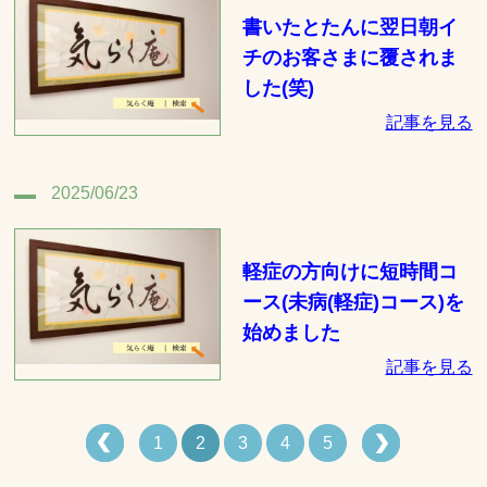
書いたとたんに翌日朝イ
チのお客さまに覆されま
した(笑)
記事を見る
2025/06/23
軽症の方向けに短時間コ
ース(未病(軽症)コース)を
始めました
記事を見る
1
2
3
4
5