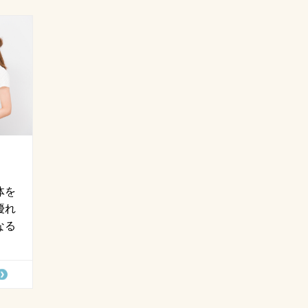
体を
優れ
なる