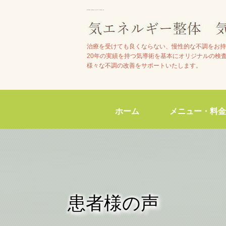
池田市石橋駅近くで整体院をお探しの方は【気エネルギー整体院気らく庵】へ
治療を受けても良くならない、慢性的な不調をお持
20年の実績を持つ気導術を基本にオリジナルの検
様々な不調の改善をサポートいたします。
ホーム
メニュー・料金
患者様の声