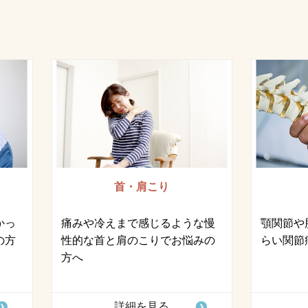
首・肩こり
かっ
痛みや冷えまで感じるような慢
顎関節や
の方
性的な首と肩のこりでお悩みの
らい関節
方へ
詳細を見る