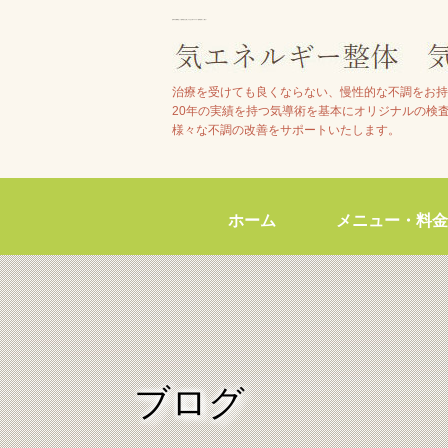
池田市石橋駅近くで整体院をお探しの方は【気エネルギー整体院気らく庵】へ
治療を受けても良くならない、慢性的な不調をお持
20年の実績を持つ気導術を基本にオリジナルの検
様々な不調の改善をサポートいたします。
ホーム
メニュー・料金
ブログ