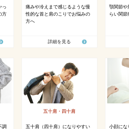
かっ
痛みや冷えまで感じるような慢
顎関節や
の方
性的な首と肩のこりでお悩みの
らい関節
方へ
詳細を見る
五十肩・四十肩
不調
五十肩（四十肩）になりやすい
小顔にな