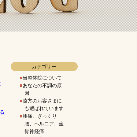
カテゴリー
当整体院について
さ
あなたの不調の原
因
遠方のお客さまに
も選ばれています
る
腰痛、ぎっくり
腰、ヘルニア、坐
骨神経痛