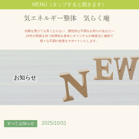
MENU（タップすると開きます）
池田市石橋駅近くで整体院をお探しの方は【気エネルギー整体院気らく庵】へ
治療を受けても良くならない、慢性的な不調をお持ちのあなたへ
20年の実績を持つ気導術を基本にオリジナルの検査法と施術で
様々な不調の改善をサポートいたします。
お知らせ
2025/10/31
すべて,お知らせ