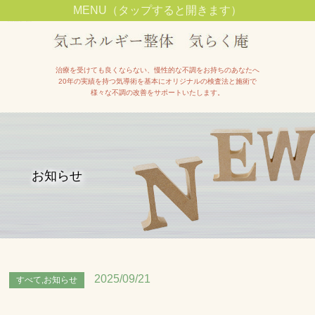
MENU（タップすると開きます）
池田市石橋駅近くで整体院をお探しの方は【気エネルギー整体院気らく庵】へ
治療を受けても良くならない、慢性的な不調をお持ちのあなたへ
20年の実績を持つ気導術を基本にオリジナルの検査法と施術で
様々な不調の改善をサポートいたします。
お知らせ
2025/09/21
すべて,お知らせ