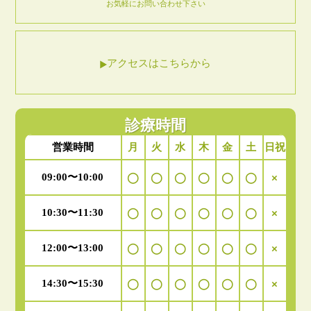
お気軽にお問い合わせ下さい
アクセスはこちらから
診療時間
月
火
水
木
金
土
日祝
営業時間
09:00〜10:00
◯
◯
◯
◯
◯
◯
×
10:30〜11:30
◯
◯
◯
◯
◯
◯
×
12:00〜13:00
◯
◯
◯
◯
◯
◯
×
14:30〜15:30
◯
◯
◯
◯
◯
◯
×