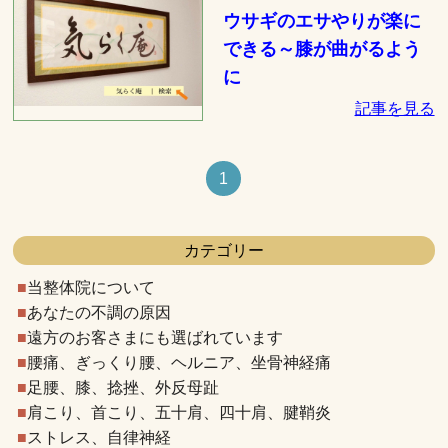
ウサギのエサやりが楽に
できる～膝が曲がるよう
に
記事を見る
1
カテゴリー
当整体院について
あなたの不調の原因
遠方のお客さまにも選ばれています
腰痛、ぎっくり腰、ヘルニア、坐骨神経痛
足腰、膝、捻挫、外反母趾
肩こり、首こり、五十肩、四十肩、腱鞘炎
ストレス、自律神経