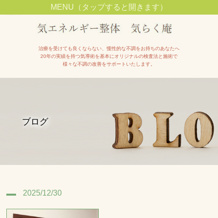
MENU（タップすると開きます）
池田市石橋駅近くで整体院をお探しの方は【気エネルギー整体院気らく庵】へ
治療を受けても良くならない、慢性的な不調をお持ちのあなたへ
20年の実績を持つ気導術を基本にオリジナルの検査法と施術で
様々な不調の改善をサポートいたします。
ブログ
2025/12/30