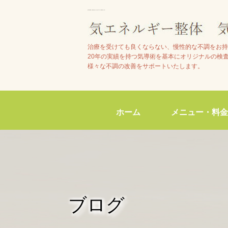
池田市石橋駅近くで整体院をお探しの方は【気エネルギー整体院気らく庵】へ
治療を受けても良くならない、慢性的な不調をお持
20年の実績を持つ気導術を基本にオリジナルの検
様々な不調の改善をサポートいたします。
ホーム
メニュー・料金
ブログ