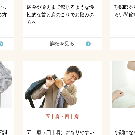
かっ
痛みや冷えまで感じるような慢
顎関節や
の方
性的な首と肩のこりでお悩みの
らい関節
方へ
詳細を見る
五十肩・四十肩
不調
五十肩（四十肩）になりやすい
小顔にな