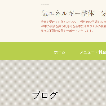
池田市石橋駅近くで整体院をお探しの方は【気エネルギー整体院気らく庵】へ
治療を受けても良くならない、慢性的な不調をお持
20年の実績を持つ気導術を基本にオリジナルの検
様々な不調の改善をサポートいたします。
ホーム
メニュー・料金
ブログ