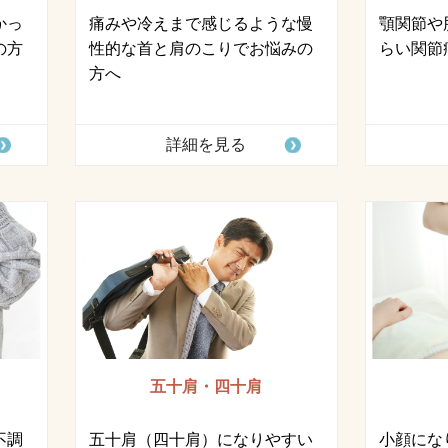
かっ
痛みや冷えまで感じるような慢
顎関節や
の方
性的な首と肩のこりでお悩みの
らい関節
方へ
詳細を見る
五十肩・四十肩
不調
五十肩（四十肩）になりやすい
小顔にな